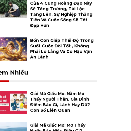
Của 4 Cung Hoàng Đạo Này
Sẽ Tăng Trưởng, Tài Lộc
Tăng Lên, Sự Nghiệp Thăng
Tiến Và Cuộc Sống Sẽ Tốt
Đẹp Hơn
Bốn Con Giáp Thái Độ Trong
Suốt Cuộc Đời Tốt , Không
Phải Lo Lắng Và Có Hậu Vận
An Lành
em Nhiều
Giải Mã Giấc Mơ: Nằm Mơ
Thấy Người Thân, Gia Đình
Điềm Báo Gì, Lành Hay Dữ?
Con Số Liên Quan
Giải Mã Giấc Mơ: Mơ Thấy
Nước Báo Hiệu Điều Gì?