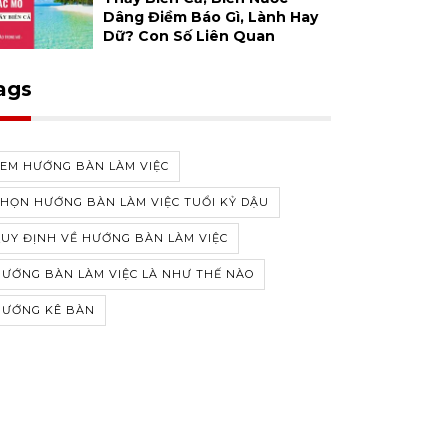
Dâng Điềm Báo Gì, Lành Hay
Dữ? Con Số Liên Quan
ags
XEM HƯỚNG BÀN LÀM VIỆC
HỌN HƯỚNG BÀN LÀM VIỆC TUỔI KỶ DẬU
UY ĐỊNH VỀ HƯỚNG BÀN LÀM VIỆC
ƯỚNG BÀN LÀM VIỆC LÀ NHƯ THẾ NÀO
HƯỚNG KÊ BÀN