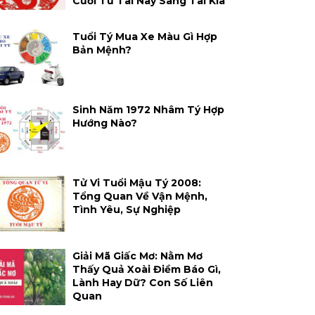
Cười Từ Tai Này Sang Tai Kia
Tuổi Tý Mua Xe Màu Gì Hợp
Bản Mệnh?
Sinh Năm 1972 Nhâm Tý Hợp
Hướng Nào?
Tử Vi Tuổi Mậu Tý 2008:
Tổng Quan Về Vận Mệnh,
Tình Yêu, Sự Nghiệp
Giải Mã Giấc Mơ: Nằm Mơ
Thấy Quả Xoài Điềm Báo Gì,
Lành Hay Dữ? Con Số Liên
Quan