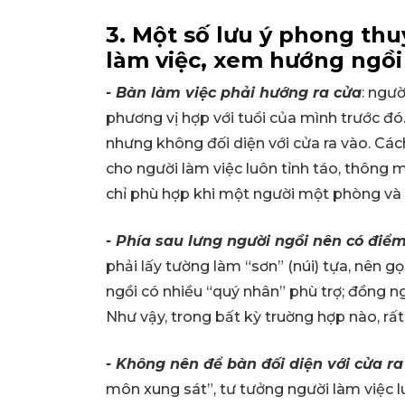
3. Một số lưu ý phong thu
làm việc, xem hướng ngồi
- Bàn làm việc phải hướng ra cửa
: ngư
phương vị hợp với tuổi của mình trước đó.
nhưng không đối diện với cửa ra vào. Cá
cho người làm việc luôn tỉnh táo, thông m
chỉ phù hợp khi một người một phòng và 
- Phía sau lưng người ngồi nên có điể
phải lấy tường làm “sơn” (núi) tựa, nên g
ngồi có nhiều “quý nhân” phù trợ; đồng ng
Như vậy, trong bất kỳ truờng hợp nào, rấ
- Không nên để bàn đối diện với cửa ra
môn xung sát”, tư tưởng người làm việc luô