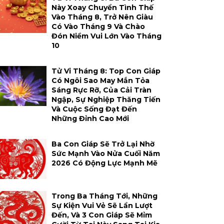
Này Xoay Chuyển Tình Thế
Vào Tháng 8, Trở Nên Giàu
Có Vào Tháng 9 Và Chào
Đón Niềm Vui Lớn Vào Tháng
10
Tử Vi Tháng 8: Top Con Giáp
Có Ngôi Sao May Mắn Tỏa
Sáng Rực Rỡ, Của Cải Tràn
Ngập, Sự Nghiệp Thăng Tiến
Và Cuộc Sống Đạt Đến
Những Đỉnh Cao Mới
Ba Con Giáp Sẽ Trở Lại Nhờ
Sức Mạnh Vào Nửa Cuối Năm
2026 Có Động Lực Mạnh Mẽ
Trong Ba Tháng Tới, Những
Sự Kiện Vui Vẻ Sẽ Lần Lượt
Đến, Và 3 Con Giáp Sẽ Mỉm