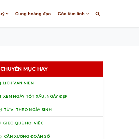
uỷ
Cung hoàng đạo
Góc tâm linh
CHUYÊN MỤC HAY
LỊCH VẠN NIÊN
XEM NGÀY TỐT XẤU, NGÀY ĐẸP
TỬ VI THEO NGÀY SINH
GIEO QUẺ HỎI VIỆC
CÂN XƯƠNG ĐOÁN SỐ