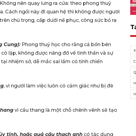
. Không nên quay lưng ra cửa: theo phong thuỷ
ựa. Cách ngồi này đi quan hệ thì không được người
trên chú trọng, cấp dưới nể phục, công sức bỏ ra
T
g Cung):
Phong thuỷ học cho rằng cả bốn bên
ế cô lập, không được nâng đỡ về tinh thần và sự
 tại nhiệm sở, dễ mắc sai lầm có tính chiến
C
Q
H
ng
, vì người làm việc luôn có cảm giác như bị đè
thang
vì cầu thang là một chỗ chênh vênh sẽ tạo
hủy tinh, hoặc quả cầu thạch anh
có tác dụng