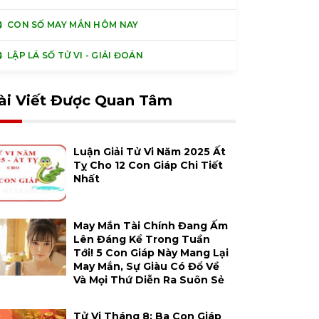
CON SỐ MAY MẮN HÔM NAY
LẬP LÁ SỐ TỬ VI - GIẢI ĐOÁN
ài Viết Được Quan Tâm
Luận Giải Tử Vi Năm 2025 Ất
Tỵ Cho 12 Con Giáp Chi Tiết
Nhất
May Mắn Tài Chính Đang Ấm
Lên Đáng Kể Trong Tuần
Tới! 5 Con Giáp Này Mang Lại
May Mắn, Sự Giàu Có Đổ Về
Và Mọi Thứ Diễn Ra Suôn Sẻ
Tử Vi Tháng 8: Ba Con Giáp