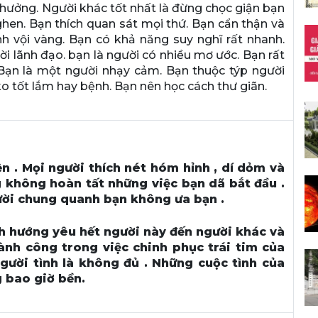
thưởng. Người khác tốt nhất là đừng chọc giận bạn
ghen. Bạn thích quan sát mọi thứ. Bạn cẩn thận và
h vội vàng. Bạn có khả năng suy nghĩ rất nhanh.
ời lãnh đạo. bạn là người có nhiều mơ ước. Bạn rất
Bạn là một người nhạy cảm. Bạn thuộc týp người
ko tốt lắm hay bệnh. Bạn nên học cách thư giãn.
iện . Mọi người thích nét hóm hỉnh , dí dỏm và
 không hoàn tất những việc bạn dã bắt đầu .
ười chung quanh bạn không ưa bạn .
h hướng yêu hết người này đến người khác và
ành công trong việc chinh phục trái tim của
người tình là không đủ . Những cuộc tình của
 bao giờ bền.