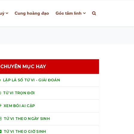
uỷ
Cung hoàng đạo
Góc tâm linh
CHUYÊN MỤC HAY
LẬP LÁ SỐ TỬ VI - GIẢI ĐOÁN
TỬ VI TRỌN ĐỜI
XEM BÓI AI CẬP
TỬ VI THEO NGÀY SINH
TỬ VI THEO GIỜ SINH