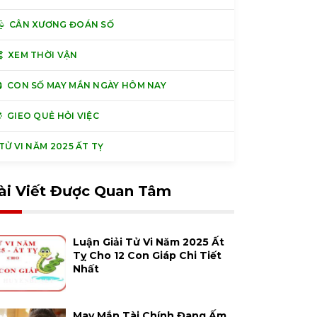
CÂN XƯƠNG ĐOÁN SỐ
XEM THỜI VẬN
CON SỐ MAY MẮN NGÀY HÔM NAY
GIEO QUẺ HỎI VIỆC
Ử VI NĂM 2025 ẤT TỴ
ài Viết Được Quan Tâm
Luận Giải Tử Vi Năm 2025 Ất
Tỵ Cho 12 Con Giáp Chi Tiết
Nhất
May Mắn Tài Chính Đang Ấm