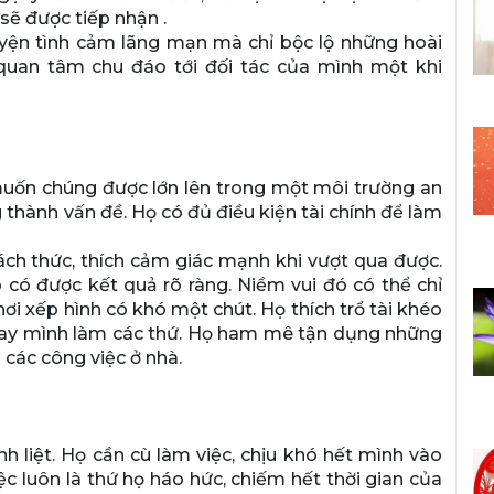
sẽ được tiếp nhận .
yện tình cảm lãng mạn mà chỉ bộc lộ những hoài
quan tâm chu đáo tới đối tác của mình một khi
muốn chúng được lớn lên trong một môi trường an
 thành vấn đề. Họ có đủ điều kiện tài chính để làm
thách thức, thích cảm giác mạnh khi vượt qua được.
o có được kết quả rõ ràng. Niềm vui đó có thể chỉ
hơi xếp hình có khó một chút. Họ thích trổ tài khéo
tự tay mình làm các thứ. Họ ham mê tận dụng những
 các công việc ở nhà.
liệt. Họ cần cù làm việc, chịu khó hết mình vào
c luôn là thứ họ háo hức, chiếm hết thời gian của