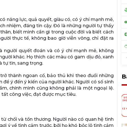
, có năng lực, quả quyết, giàu có, có ý chí mạnh mẽ,
ách nhiệm, đáng tin cậy. Đó là những người tự thấy
thân, biết mình cần gì trong cuộc đời và biết cách
ười thực tế, không bao giờ viễn vông, chỉ đặt ra
 là người quyết đoán và có ý chí mạnh mẽ, không
 ở người khác. Họ thích các màu có gam dịu đỏ, xanh
T
à tự tin, sang trọng.
trở thành ngoan cố, bảo thủ khi theo đuổi những
B
 để ý đến ý kiến của người khác. Người có số sinh
lầm, chính mình cũng không phải là một ngoại lệ.
n tất công việc, đạt được mục tiêu.
ị từ chối và tổn thương. Người nào có quan hệ tình
ợi ý về tình cảm trước, bởi họ khó bộc lộ tình cảm