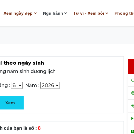
Xem ngày đẹp
Ngũ hành
Tử vi - Xem bói
Phong th
i theo ngày sinh
ng năm sinh dương lịch
ng :
Năm :
Xem
 của bạn là số :
8