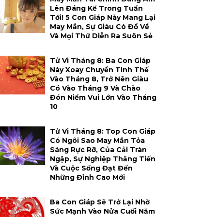
Lên Đáng Kể Trong Tuần
Tới! 5 Con Giáp Này Mang Lại
May Mắn, Sự Giàu Có Đổ Về
Và Mọi Thứ Diễn Ra Suôn Sẻ
Tử Vi Tháng 8: Ba Con Giáp
Này Xoay Chuyển Tình Thế
Vào Tháng 8, Trở Nên Giàu
Có Vào Tháng 9 Và Chào
Đón Niềm Vui Lớn Vào Tháng
10
Tử Vi Tháng 8: Top Con Giáp
Có Ngôi Sao May Mắn Tỏa
Sáng Rực Rỡ, Của Cải Tràn
Ngập, Sự Nghiệp Thăng Tiến
Và Cuộc Sống Đạt Đến
Những Đỉnh Cao Mới
Ba Con Giáp Sẽ Trở Lại Nhờ
Sức Mạnh Vào Nửa Cuối Năm