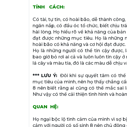
TÍNH CÁCH:
Có tài, tự tin, có hoài bão, dễ thành công
ngăn nắp, có đầu óc tổ chức, biết chịu tr
hài lòng. Họ hiểu rõ về khả năng của bản 
đạt được những mục tiêu. Họ là những ng
hoài bão có khả năng và cơ hội đạt được.
Họ là những người có thể tin cậy được,
bao giờ bỏ rơi ai cả và luôn luôn tin cậy
lá cây và màu tía, đó là các màu dễ chịu v
*** LƯU Ý:
Đôi khi sự quyết tâm có thể 
mục tiêu của mình, nên họ thấy chẳng cần
8 nên biết rằng ai cũng có thể mắc sai 
Như vậy có thể cải thiện tình hình và hoà
QUAN HỆ:
Họ ngại bộc lộ tình cảm của mình vì sợ b
cảm với người có số sinh 8 nên chủ động g