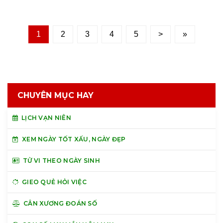
1
2
3
4
5
>
»
CHUYÊN MỤC HAY
LỊCH VẠN NIÊN
XEM NGÀY TỐT XẤU, NGÀY ĐẸP
TỬ VI THEO NGÀY SINH
GIEO QUẺ HỎI VIỆC
CÂN XƯƠNG ĐOÁN SỐ