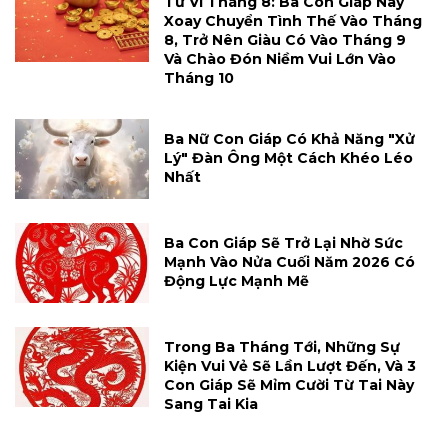
Tử Vi Tháng 8: Ba Con Giáp Này
Xoay Chuyển Tình Thế Vào Tháng
8, Trở Nên Giàu Có Vào Tháng 9
Và Chào Đón Niềm Vui Lớn Vào
Tháng 10
Ba Nữ Con Giáp Có Khả Năng "xử
Lý" Đàn Ông Một Cách Khéo Léo
Nhất
Ba Con Giáp Sẽ Trở Lại Nhờ Sức
Mạnh Vào Nửa Cuối Năm 2026 Có
Động Lực Mạnh Mẽ
Trong Ba Tháng Tới, Những Sự
Kiện Vui Vẻ Sẽ Lần Lượt Đến, Và 3
Con Giáp Sẽ Mỉm Cười Từ Tai Này
Sang Tai Kia