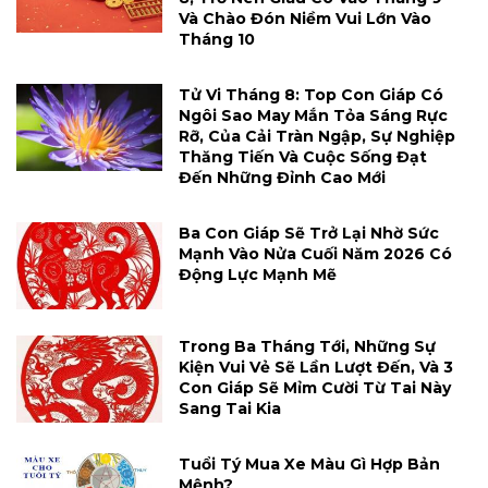
Và Chào Đón Niềm Vui Lớn Vào
Tháng 10
Tử Vi Tháng 8: Top Con Giáp Có
Ngôi Sao May Mắn Tỏa Sáng Rực
Rỡ, Của Cải Tràn Ngập, Sự Nghiệp
Thăng Tiến Và Cuộc Sống Đạt
Đến Những Đỉnh Cao Mới
Ba Con Giáp Sẽ Trở Lại Nhờ Sức
Mạnh Vào Nửa Cuối Năm 2026 Có
Động Lực Mạnh Mẽ
Trong Ba Tháng Tới, Những Sự
Kiện Vui Vẻ Sẽ Lần Lượt Đến, Và 3
Con Giáp Sẽ Mỉm Cười Từ Tai Này
Sang Tai Kia
Tuổi Tý Mua Xe Màu Gì Hợp Bản
Mệnh?