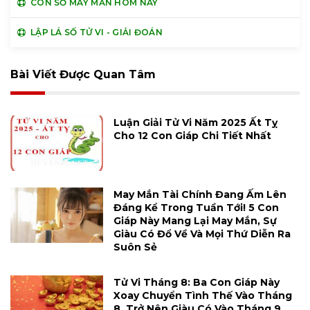
CON SỐ MAY MẮN HÔM NAY
LẬP LÁ SỐ TỬ VI - GIẢI ĐOÁN
Bài Viết Được Quan Tâm
Luận Giải Tử Vi Năm 2025 Ất Tỵ
Cho 12 Con Giáp Chi Tiết Nhất
May Mắn Tài Chính Đang Ấm Lên
Đáng Kể Trong Tuần Tới! 5 Con
Giáp Này Mang Lại May Mắn, Sự
Giàu Có Đổ Về Và Mọi Thứ Diễn Ra
Suôn Sẻ
Tử Vi Tháng 8: Ba Con Giáp Này
Xoay Chuyển Tình Thế Vào Tháng
8, Trở Nên Giàu Có Vào Tháng 9