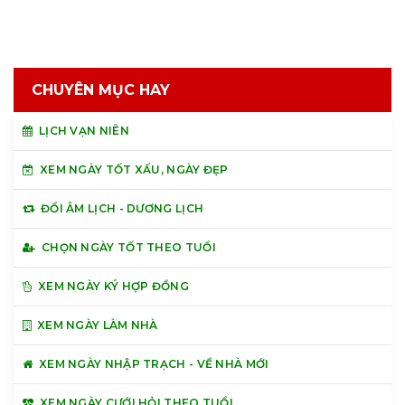
CHUYÊN MỤC HAY
LỊCH VẠN NIÊN
XEM NGÀY TỐT XẤU, NGÀY ĐẸP
ĐỔI ÂM LỊCH - DƯƠNG LỊCH
CHỌN NGÀY TỐT THEO TUỔI
XEM NGÀY KÝ HỢP ĐỒNG
XEM NGÀY LÀM NHÀ
XEM NGÀY NHẬP TRẠCH - VỀ NHÀ MỚI
XEM NGÀY CƯỚI HỎI THEO TUỔI