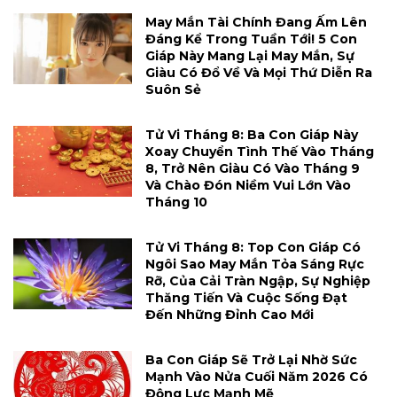
May Mắn Tài Chính Đang Ấm Lên
Đáng Kể Trong Tuần Tới! 5 Con
Giáp Này Mang Lại May Mắn, Sự
Giàu Có Đổ Về Và Mọi Thứ Diễn Ra
Suôn Sẻ
Tử Vi Tháng 8: Ba Con Giáp Này
Xoay Chuyển Tình Thế Vào Tháng
8, Trở Nên Giàu Có Vào Tháng 9
Và Chào Đón Niềm Vui Lớn Vào
Tháng 10
Tử Vi Tháng 8: Top Con Giáp Có
Ngôi Sao May Mắn Tỏa Sáng Rực
Rỡ, Của Cải Tràn Ngập, Sự Nghiệp
Thăng Tiến Và Cuộc Sống Đạt
Đến Những Đỉnh Cao Mới
Ba Con Giáp Sẽ Trở Lại Nhờ Sức
Mạnh Vào Nửa Cuối Năm 2026 Có
Động Lực Mạnh Mẽ