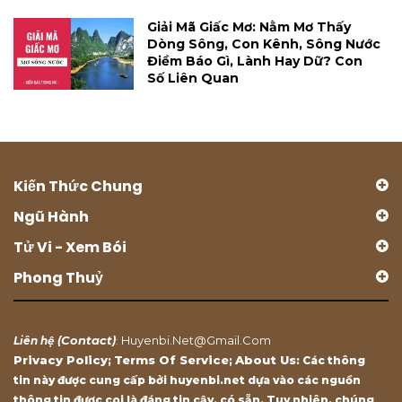
Giải Mã Giấc Mơ: Nằm Mơ Thấy
Dòng Sông, Con Kênh, Sông Nước
Điềm Báo Gì, Lành Hay Dữ? Con
Số Liên Quan
Kiến Thức Chung
Ngũ Hành
Tử Vi - Xem Bói
Phong Thuỷ
Contact
Huyenbi.net@gmail.com
Liên hệ (
)
:
Privacy Policy
Terms Of Service
About Us
;
;
: Các thông
tin này được cung cấp bởi huyenbi.net dựa vào các nguồn
thông tin được coi là đáng tin cậy, có sẵn. Tuy nhiên, chúng