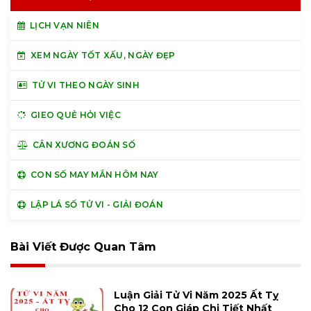
LỊCH VẠN NIÊN
XEM NGÀY TỐT XẤU, NGÀY ĐẸP
TỬ VI THEO NGÀY SINH
GIEO QUẺ HỎI VIỆC
CÂN XƯƠNG ĐOÁN SỐ
CON SỐ MAY MẮN HÔM NAY
LẬP LÁ SỐ TỬ VI - GIẢI ĐOÁN
Bài Viết Được Quan Tâm
Luận Giải Tử Vi Năm 2025 Ất Tỵ
Cho 12 Con Giáp Chi Tiết Nhất