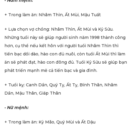
- Nam mệnh:
+ Trong làm ăn: Nhâm Thìn, Ất Mùi, Mậu Tuất
+ Lựa chọn vợ chồng: Nhâm Thìn, Ất Mùi và Kỷ Sửu.
Những tuổi này sẽ giúp người sinh năm 1998 thành công
hơn, cụ thể nếu kết hôn với người tuổi Nhâm Thìn thì
tiền bạc dồi dào, hào con đủ nuôi, còn tuổi Ất Mùi thì làm
ăn sẽ phát đạt, hào con đông đủ. Tuổi Kỷ Sửu sẽ giúp bạn
phát triển mạnh mẽ cả tiền bạc và gia đình.
+ Tuổi kỵ: Canh Dần, Quý Tỵ, Ất Tỵ, Bính Thân, Nhâm
Dần, Mậu Thân, Giáp Thân
- Nữ mệnh:
+ Trong làm ăn: Kỷ Mão, Quý Mùi và Ất Dậu