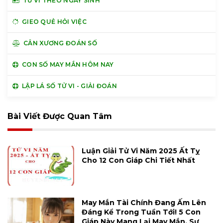
TỬ VI THEO NGÀY SINH
GIEO QUẺ HỎI VIỆC
CÂN XƯƠNG ĐOÁN SỐ
CON SỐ MAY MẮN HÔM NAY
LẬP LÁ SỐ TỬ VI - GIẢI ĐOÁN
Bài Viết Được Quan Tâm
Luận Giải Tử Vi Năm 2025 Ất Tỵ
Cho 12 Con Giáp Chi Tiết Nhất
May Mắn Tài Chính Đang Ấm Lên
Đáng Kể Trong Tuần Tới! 5 Con
Giáp Này Mang Lại May Mắn, Sự