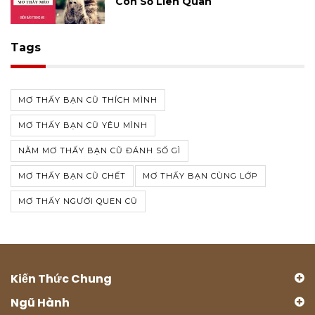
Con Số Liên Quan
Tags
MƠ THẤY BẠN CŨ THÍCH MÌNH
MƠ THẤY BẠN CŨ YÊU MÌNH
NẰM MƠ THẤY BẠN CŨ ĐÁNH SỐ GÌ
MƠ THẤY BẠN CŨ CHẾT
MƠ THẤY BẠN CÙNG LỚP
MƠ THẤY NGƯỜI QUEN CŨ
Kiến Thức Chung
Ngũ Hành