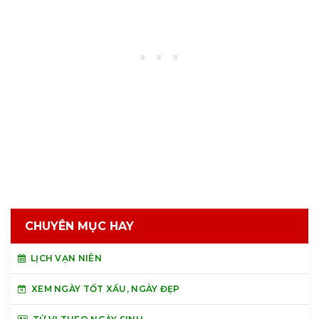
CHUYÊN MỤC HAY
LỊCH VẠN NIÊN
XEM NGÀY TỐT XẤU, NGÀY ĐẸP