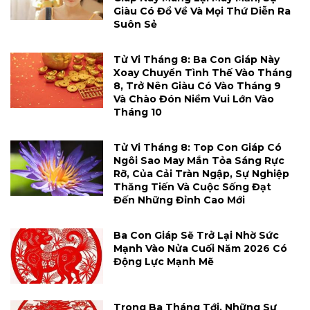
Giàu Có Đổ Về Và Mọi Thứ Diễn Ra
Suôn Sẻ
Tử Vi Tháng 8: Ba Con Giáp Này
Xoay Chuyển Tình Thế Vào Tháng
8, Trở Nên Giàu Có Vào Tháng 9
Và Chào Đón Niềm Vui Lớn Vào
Tháng 10
Tử Vi Tháng 8: Top Con Giáp Có
Ngôi Sao May Mắn Tỏa Sáng Rực
Rỡ, Của Cải Tràn Ngập, Sự Nghiệp
Thăng Tiến Và Cuộc Sống Đạt
Đến Những Đỉnh Cao Mới
Ba Con Giáp Sẽ Trở Lại Nhờ Sức
Mạnh Vào Nửa Cuối Năm 2026 Có
Động Lực Mạnh Mẽ
Trong Ba Tháng Tới, Những Sự