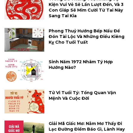
Kiện Vui Vẻ Sẽ Lần Lượt Đến, Và 3
Con Giáp Sẽ Mỉm Cười Từ Tai Này
Sang Tai Kia
Phong Thuỷ Hướng Bếp Nấu Để
Đón Tài Lộc Và Những Điều Kiêng
Kỵ Cho Tuổi Tuất
Sinh Năm 1972 Nhâm Tý Hợp
Hướng Nào?
Tử Vi Tuổi Tý: Tổng Quan Vận
Mệnh Và Cuộc Đời
Giải Mã Giấc Mơ: Nằm Mơ Thấy Đi
Lạc Đường Điềm Báo Gì, Lành Hay