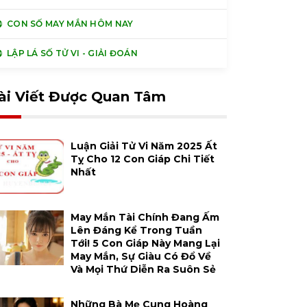
CON SỐ MAY MẮN HÔM NAY
LẬP LÁ SỐ TỬ VI - GIẢI ĐOÁN
ài Viết Được Quan Tâm
Luận Giải Tử Vi Năm 2025 Ất
Tỵ Cho 12 Con Giáp Chi Tiết
Nhất
May Mắn Tài Chính Đang Ấm
Lên Đáng Kể Trong Tuần
Tới! 5 Con Giáp Này Mang Lại
May Mắn, Sự Giàu Có Đổ Về
Và Mọi Thứ Diễn Ra Suôn Sẻ
Những Bà Mẹ Cung Hoàng