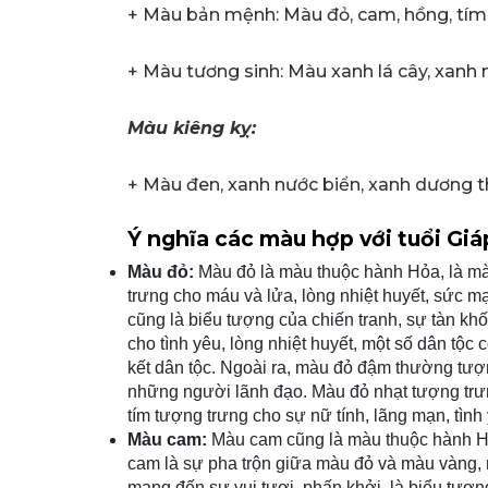
+ Màu bản mệnh: Màu đỏ, cam, hồng, tím
+ Màu tương sinh: Màu xanh lá cây, xanh
Màu kiêng kỵ:
+ Màu đen, xanh nước biển, xanh dương t
Ý nghĩa các màu hợp với tuổi Gi
Màu đỏ:
Màu đỏ là màu thuộc hành Hỏa, là m
trưng cho máu và lửa, lòng nhiệt huyết, sức m
cũng là biểu tượng của chiến tranh, sự tàn k
cho tình yêu, lòng nhiệt huyết, một số dân tộ
kết dân tộc. Ngoài ra, màu đỏ đậm thường tư
những người lãnh đạo. Màu đỏ nhạt tượng tr
tím tượng trưng cho sự nữ tính, lãng mạn, tình 
Màu cam:
Màu cam cũng là màu thuộc hành H
cam là sự pha trộn giữa màu đỏ và màu vàng,
mang đến sự vui tươi, phấn khởi, là biểu tượn