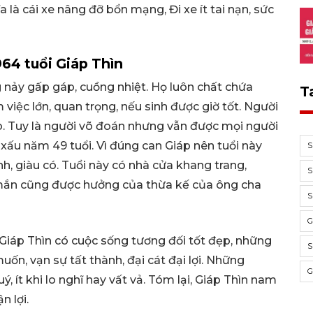
là cái xe nâng đỡ bổn mạng, Đi xe ít tai nạn, sức
64 tuổi Giáp Thìn
 nảy gấp gáp, cuồng nhiệt. Họ luôn chất chứa
T
 việc lớn, quan trọng, nếu sinh được giờ tốt. Người
ao. Tuy là người võ đoán nhưng vẫn được mọi người
 xấu năm 49 tuổi. Vì đúng can Giáp nên tuổi này
S
nh, giàu có. Tuổi này có nhà cửa khang trang,
S
 mắn cũng được hưởng của thừa kế của ông cha
S
G
iáp Thìn có cuộc sống tương đối tốt đẹp, những
S
ốn, vạn sự tất thành, đại cát đại lợi. Những
G
, ít khi lo nghĩ hay vất vả. Tóm lại, Giáp Thìn nam
 lợi.