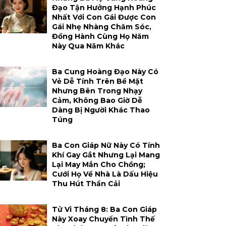
Đạo Tận Hưởng Hạnh Phúc
Nhất Với Con Gái Được Con
Gái Nhẹ Nhàng Chăm Sóc,
Đồng Hành Cùng Họ Năm
Này Qua Năm Khác
Ba Cung Hoàng Đạo Này Có
Vẻ Dễ Tính Trên Bề Mặt
Nhưng Bên Trong Nhạy
Cảm, Không Bao Giờ Dễ
Dàng Bị Người Khác Thao
Túng
Ba Con Giáp Nữ Này Có Tính
Khí Gay Gắt Nhưng Lại Mang
Lại May Mắn Cho Chồng;
Cưới Họ Về Nhà Là Dấu Hiệu
Thu Hút Thần Cải
Tử Vi Tháng 8: Ba Con Giáp
Này Xoay Chuyển Tình Thế