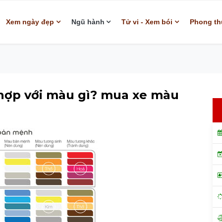
Xem ngày đẹp
Ngũ hành
Tử vi - Xem bói
Phong th
 hợp với màu gì? mua xe màu