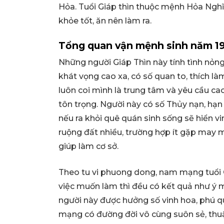
Hỏa. Tuổi Giáp thìn thuộc mệnh Hỏa Nghĩa 
khỏe tốt, ăn nên làm ra.
Tổng quan vận mệnh sinh năm 19
Những người Giáp Thìn này tính tình nỏng
khát vọng cao xa, có số quan to, thích làm
luôn coi mình là trung tâm và yêu cầu c
tôn trọng. Người này có số Thủy nạn, hạn
nếu ra khỏi quê quán sinh sống sẽ hiển vi
ruộng đất nhiều, trường hợp ít gặp may
giúp làm cơ sở.
Theo tu vi phuong dong, nam mạng tuổi G
việc muốn làm thì đều có kết quả như ý mu
người này được hưởng số vinh hoa, phú quý
mạng có đường đời vô cùng suôn sẻ, thuận