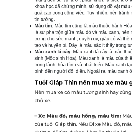
khoa học đã chứng minh, sử dụng đồ vật màu ca
quả cao trong công việc. Tuy nhiên, nên trán
tin tưởng.
Màu tím:
Màu tím cũng là màu thuộc hành Hỏa
là sự pha trộn giữa màu đỏ và màu xanh, nên
trưng cho sức mạnh, quyền uy, giàu có và thèm
tạo và huyền bí. Đây là màu sắc ít thấy trong tự
Màu xanh lá cây:
Màu xanh lá cây là màu thu
sinh (Mộc sinh Hỏa). Màu xanh là màu của thi
trong lành, hòa bình và phát triển. Màu xanh t
bình đến người đối diện. Ngoài ra, màu xanh ô
Tuổi Giáp Thìn nên mua xe màu g
Nên mua xe có màu tương sinh hay cùng
chủ xe.
– Xe Màu đỏ, màu hồng, màu tím:
Màu 
của tuổi Giáp thìn. Nếu Đi xe Màu đỏ, màu