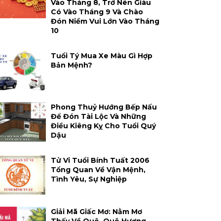
Vào Tháng 8, Trở Nên Giàu
Có Vào Tháng 9 Và Chào
Đón Niềm Vui Lớn Vào Tháng
10
Tuổi Tý Mua Xe Màu Gì Hợp
Bản Mệnh?
Phong Thuỷ Hướng Bếp Nấu
Để Đón Tài Lộc Và Những
Điều Kiêng Kỵ Cho Tuổi Quý
Dậu
Tử Vi Tuổi Bính Tuất 2006
Tổng Quan Về Vận Mệnh,
Tình Yêu, Sự Nghiệp
Giải Mã Giấc Mơ: Nằm Mơ