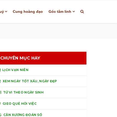
uỷ
Cung hoàng đạo
Góc tâm linh
CHUYÊN MỤC HAY
LỊCH VẠN NIÊN
XEM NGÀY TỐT XẤU, NGÀY ĐẸP
TỬ VI THEO NGÀY SINH
GIEO QUẺ HỎI VIỆC
CÂN XƯƠNG ĐOÁN SỐ