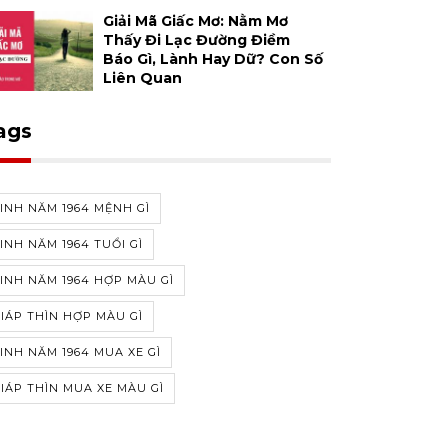
Giải Mã Giấc Mơ: Nằm Mơ
Thấy Đi Lạc Đường Điềm
Báo Gì, Lành Hay Dữ? Con Số
Liên Quan
ags
INH NĂM 1964 MỆNH GÌ
INH NĂM 1964 TUỔI GÌ
INH NĂM 1964 HỢP MÀU GÌ
IÁP THÌN HỢP MÀU GÌ
INH NĂM 1964 MUA XE GÌ
IÁP THÌN MUA XE MÀU GÌ