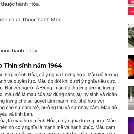
 thuộc hành Hỏa.
 nõn chuối thuộc hành Mộc.
huộc hành Thủy.
áp Thìn sinh năm 1964
àu hợp mệnh Hỏa, có ý nghĩa tương hợp. Màu đỏ tượng
ạnh và quyền lực. Màu đỏ đôi khi dưới ý nghĩa tiêu cực,
hốc. Đối với người Á Đông, màu đỏ thường tượng trưng
c coi màu đỏ là màu của sự dũng cảm, sự hy sinh và đoàn
ợng trưng cho sự quyết tâm mạnh mẽ, phù hợp với
ưng cho sự đam mê, hưởng thụ và sự nhạy cảm. Màu đỏ
yêu và tình bạn.
ỏa, là màu hợp mệnh Hỏa, có ý nghĩa tương hợp. Màu
 nên nó có ý nghĩa là mạnh mẽ và hạnh phúc. Màu cam
g cho sự nỗ lực, sáng tạo và cuốn hút. Các nghiên cứu