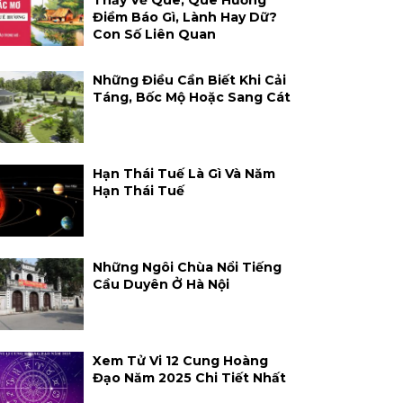
Thấy Về Quê, Quê Hương
Điềm Báo Gì, Lành Hay Dữ?
Con Số Liên Quan
Những Điều Cần Biết Khi Cải
Táng, Bốc Mộ Hoặc Sang Cát
Hạn Thái Tuế Là Gì Và Năm
Hạn Thái Tuế
Những Ngôi Chùa Nổi Tiếng
Cầu Duyên Ở Hà Nội
Xem Tử Vi 12 Cung Hoàng
Đạo Năm 2025 Chi Tiết Nhất