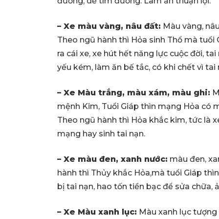
đường, dễ tìm đường. Làm ăn thuận lợi.
– Xe màu vàng, nâu đất:
Màu vàng, nâu
Theo ngũ hành thì Hỏa sinh Thổ mà tuổi 
ra cái xe, xe hút hết năng lực cuộc đời, t
yếu kém, làm ăn bế tắc, có khi chết vì tai 
– Xe Màu trắng, màu xám, màu ghi:
Mà
mệnh Kim, Tuổi Giáp thìn mạng Hỏa có m
Theo ngũ hành thì Hỏa khắc kim, tức là x
mạng hay sinh tai nạn.
– Xe màu đen, xanh nước:
màu đen, xa
hành thì Thủy khắc Hỏa,mà tuổi Giáp thìn
bị tai nạn, hao tốn tiền bạc để sửa chữa,
– Xe Màu xanh lục:
Màu xanh lục tượng 