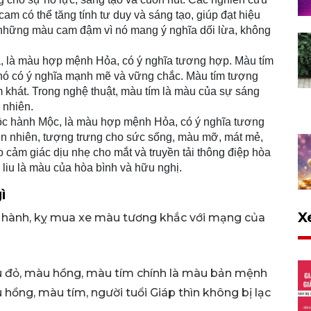
m có thể tăng tính tư duy và sáng tạo, giúp đạt hiệu
h những màu cam đậm vì nó mang ý nghĩa dối lừa, không
, là màu hợp mệnh Hỏa, có ý nghĩa tương hợp. Màu tím
 nó có ý nghĩa mạnh mẽ và vững chắc. Màu tím tượng
 khát. Trong nghệ thuật, màu tím là màu của sự sáng
 nhiên.
ộc hành Mộc, là màu hợp mệnh Hỏa, có ý nghĩa tương
ên nhiên, tượng trưng cho sức sống, màu mỡ, mát mẻ,
ạo cảm giác dịu nhẹ cho mắt và truyền tải thông điệp hòa
 liu là màu của hòa bình và hữu nghị.
ì
X
 hành, kỵ mua xe màu tương khắc với mạng của
đỏ, màu hồng, màu tím chính là màu bản mệnh
 hồng, màu tím, người tuổi Giáp thìn không bị lạc