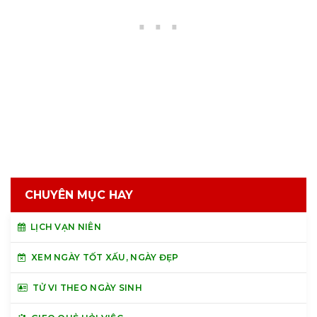
CHUYÊN MỤC HAY
LỊCH VẠN NIÊN
XEM NGÀY TỐT XẤU, NGÀY ĐẸP
TỬ VI THEO NGÀY SINH