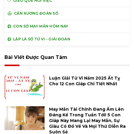
GIEO QUẺ HỎI VIỆC
CÂN XƯƠNG ĐOÁN SỐ
CON SỐ MAY MẮN HÔM NAY
LẬP LÁ SỐ TỬ VI - GIẢI ĐOÁN
Bài Viết Được Quan Tâm
Luận Giải Tử Vi Năm 2025 Ất Tỵ
Cho 12 Con Giáp Chi Tiết Nhất
May Mắn Tài Chính Đang Ấm Lên
Đáng Kể Trong Tuần Tới! 5 Con
Giáp Này Mang Lại May Mắn, Sự
Giàu Có Đổ Về Và Mọi Thứ Diễn Ra
Suôn Sẻ