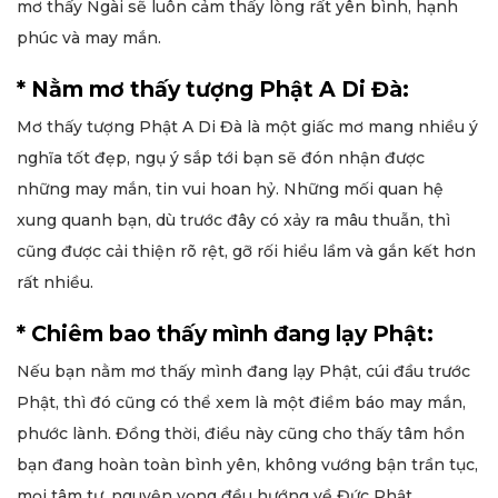
mơ thấy Ngài sẽ luôn cảm thấy lòng rất yên bình, hạnh
phúc và may mắn.
* Nằm mơ thấy tượng Phật A Di Đà:
Mơ thấy tượng Phật A Di Đà là một giấc mơ mang nhiều ý
nghĩa tốt đẹp, ngụ ý sắp tới bạn sẽ đón nhận được
những may mắn, tin vui hoan hỷ. Những mối quan hệ
xung quanh bạn, dù trước đây có xảy ra mâu thuẫn, thì
cũng được cải thiện rõ rệt, gỡ rối hiểu lầm và gắn kết hơn
rất nhiều.
* Chiêm bao thấy mình đang lạy Phật:
Nếu bạn nằm mơ thấy mình đang lạy Phật, cúi đầu trước
Phật, thì đó cũng có thể xem là một điềm báo may mắn,
phước lành. Đồng thời, điều này cũng cho thấy tâm hồn
bạn đang hoàn toàn bình yên, không vướng bận trần tục,
mọi tâm tư, nguyện vọng đều hướng về Đức Phật.