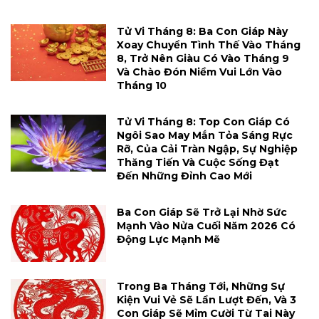
Tử Vi Tháng 8: Ba Con Giáp Này
Xoay Chuyển Tình Thế Vào Tháng
8, Trở Nên Giàu Có Vào Tháng 9
Và Chào Đón Niềm Vui Lớn Vào
Tháng 10
Tử Vi Tháng 8: Top Con Giáp Có
Ngôi Sao May Mắn Tỏa Sáng Rực
Rỡ, Của Cải Tràn Ngập, Sự Nghiệp
Thăng Tiến Và Cuộc Sống Đạt
Đến Những Đỉnh Cao Mới
Ba Con Giáp Sẽ Trở Lại Nhờ Sức
Mạnh Vào Nửa Cuối Năm 2026 Có
Động Lực Mạnh Mẽ
Trong Ba Tháng Tới, Những Sự
Kiện Vui Vẻ Sẽ Lần Lượt Đến, Và 3
Con Giáp Sẽ Mỉm Cười Từ Tai Này