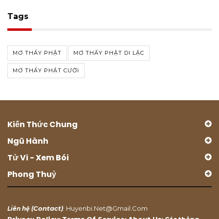
Tags
MƠ THẤY PHẬT
MƠ THẤY PHẬT DI LẶC
MƠ THẤY PHẬT CƯỜI
Kiến Thức Chung
Ngũ Hành
Tử Vi - Xem Bói
Phong Thuỷ
Contact
Huyenbi.net@gmail.com
Liên hệ (
)
:
Privacy Policy
Terms Of Service
About Us