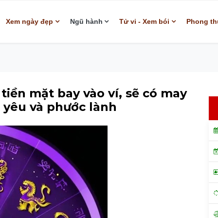
Xem ngày đẹp
Ngũ hành
Tử vi - Xem bói
Phong th
 tiền mặt bay vào ví, sẽ có may
 yêu và phước lành