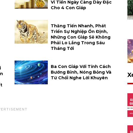
Ví Tiền Ngày Càng Dày Đặc
Cho 4 Con Giáp
Thăng Tiến Nhanh, Phát
Triển Sự Nghiệp Ổn Định,
Những Con Giáp Sẽ Không
Phải Lo Lắng Trong Sáu
Tháng Tới
Ba Con Giáp Với Tính Cách
i
Bướng Bỉnh, Nóng Bỏng Và
ến
X
Từ Chối Nghe Lời Khuyên
t