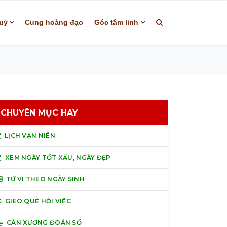
uỷ
Cung hoàng đạo
Góc tâm linh
CHUYÊN MỤC HAY
LỊCH VẠN NIÊN
XEM NGÀY TỐT XẤU, NGÀY ĐẸP
TỬ VI THEO NGÀY SINH
GIEO QUẺ HỎI VIỆC
CÂN XƯƠNG ĐOÁN SỐ