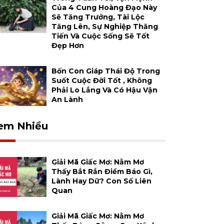
Của 4 Cung Hoàng Đạo Này
Sẽ Tăng Trưởng, Tài Lộc
Tăng Lên, Sự Nghiệp Thăng
Tiến Và Cuộc Sống Sẽ Tốt
Đẹp Hơn
Bốn Con Giáp Thái Độ Trong
Suốt Cuộc Đời Tốt , Không
Phải Lo Lắng Và Có Hậu Vận
An Lành
em Nhiều
Giải Mã Giấc Mơ: Nằm Mơ
Thấy Bắt Rắn Điềm Báo Gì,
Lành Hay Dữ? Con Số Liên
Quan
Giải Mã Giấc Mơ: Nằm Mơ