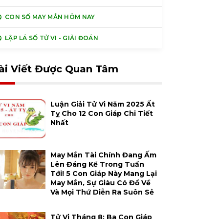
CON SỐ MAY MẮN HÔM NAY
LẬP LÁ SỐ TỬ VI - GIẢI ĐOÁN
ài Viết Được Quan Tâm
Luận Giải Tử Vi Năm 2025 Ất
Tỵ Cho 12 Con Giáp Chi Tiết
Nhất
May Mắn Tài Chính Đang Ấm
Lên Đáng Kể Trong Tuần
Tới! 5 Con Giáp Này Mang Lại
May Mắn, Sự Giàu Có Đổ Về
Và Mọi Thứ Diễn Ra Suôn Sẻ
Tử Vi Tháng 8: Ba Con Giáp