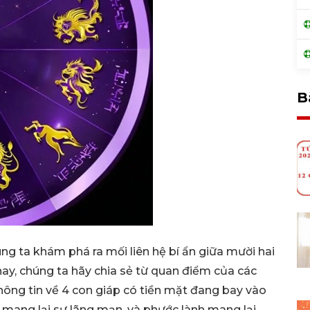
B
ng ta khám phá ra mối liên hệ bí ẩn giữa mười hai
nay, chúng ta hãy chia sẻ từ quan điểm của các
hông tin về 4 con giáp có tiền mặt đang bay vào
u mang lại sự lãng mạn, và phước lành mang lại.