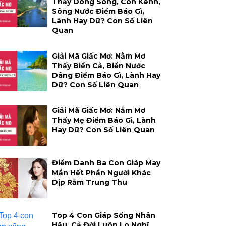
Thấy Dòng Sông, Con Kênh,
Sông Nước Điềm Báo Gì,
Lành Hay Dữ? Con Số Liên
Quan
Giải Mã Giấc Mơ: Nằm Mơ
Thấy Biển Cả, Biển Nước
Dâng Điềm Báo Gì, Lành Hay
Dữ? Con Số Liên Quan
Giải Mã Giấc Mơ: Nằm Mơ
Thấy Mẹ Điềm Báo Gì, Lành
Hay Dữ? Con Số Liên Quan
Điểm Danh Ba Con Giáp May
Mắn Hết Phần Người Khác
Dịp Rằm Trung Thu
Top 4 Con Giáp Sống Nhân
Hậu, Cả Đời Luôn Lo Nghĩ