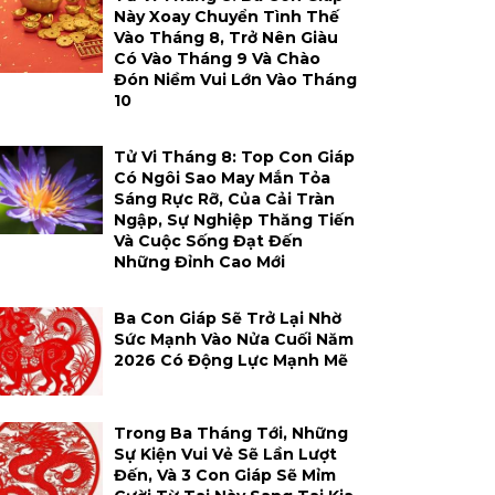
Này Xoay Chuyển Tình Thế
Vào Tháng 8, Trở Nên Giàu
Có Vào Tháng 9 Và Chào
Đón Niềm Vui Lớn Vào Tháng
10
Tử Vi Tháng 8: Top Con Giáp
Có Ngôi Sao May Mắn Tỏa
Sáng Rực Rỡ, Của Cải Tràn
Ngập, Sự Nghiệp Thăng Tiến
Và Cuộc Sống Đạt Đến
Những Đỉnh Cao Mới
Ba Con Giáp Sẽ Trở Lại Nhờ
Sức Mạnh Vào Nửa Cuối Năm
2026 Có Động Lực Mạnh Mẽ
Trong Ba Tháng Tới, Những
Sự Kiện Vui Vẻ Sẽ Lần Lượt
Đến, Và 3 Con Giáp Sẽ Mỉm