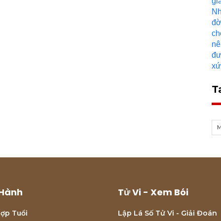
T
Hành
Tử Vi - Xem Bói
ợp Tuổi
Lập Lá Số Tử Vi - Giải Đoán