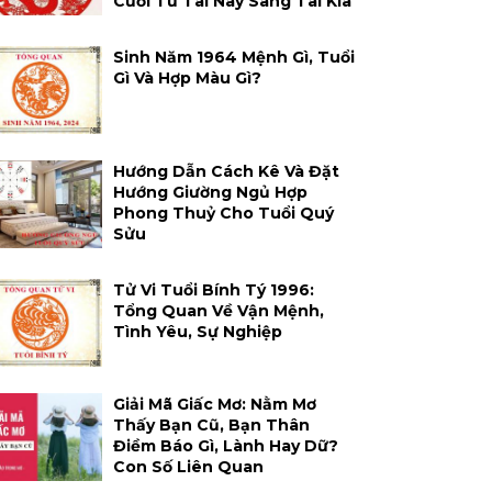
Cười Từ Tai Này Sang Tai Kia
Sinh Năm 1964 Mệnh Gì, Tuổi
Gì Và Hợp Màu Gì?
Hướng Dẫn Cách Kê Và Đặt
Hướng Giường Ngủ Hợp
Phong Thuỷ Cho Tuổi Quý
Sửu
Tử Vi Tuổi Bính Tý 1996:
Tổng Quan Về Vận Mệnh,
Tình Yêu, Sự Nghiệp
Giải Mã Giấc Mơ: Nằm Mơ
Thấy Bạn Cũ, Bạn Thân
Điềm Báo Gì, Lành Hay Dữ?
Con Số Liên Quan