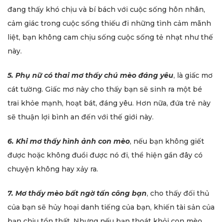
đang thấy khó chịu và bí bách với cuộc sống hôn nhân,
cảm giác trong cuộc sống thiếu đi những tình cảm mãnh
liệt, bạn không cam chịu sống cuộc sống tẻ nhạt như thế
này.
5. Phụ nữ có thai mơ thấy chú mèo đáng yêu
, là giấc mơ
cát tường. Giấc mơ này cho thấy bạn sẽ sinh ra một bé
trai khỏe mạnh, hoạt bát, đáng yêu. Hơn nữa, đứa trẻ này
sẽ thuận lợi bình an đến với thế giới này.
6. Khi mơ thấy hình ảnh con mèo
, nếu bạn không giết
được hoặc không đuổi được nó đi, thể hiện gần đây có
chuyện không hay xảy ra.
7. Mơ thấy mèo bất ngờ tấn công bạn
, cho thấy đối thủ
của bạn sẽ hủy hoại danh tiếng của bạn, khiến tài sản của
bạn chịu tổn thất. Nhưng nếu bạn thoát khỏi con mèo,