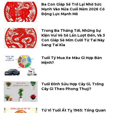
Ba Con Giáp Sẽ Trở Lại Nhờ Sức
Mạnh Vào Nửa Cuối Năm 2026 Có
Động Lực Mạnh Mẽ
Trong Ba Tháng Tới, Những Sự
Kiện Vui Vẻ Sẽ Lần Lượt Đến, Và 3
Con Giáp Sẽ Mỉm Cười Từ Tai Này
Sang Tai Kia
Tuổi Tý Mua Xe Màu Gì Hợp Bản
Mệnh?
Tuổi Đinh Sửu Hợp Cây Gì, Trồng
Cây Gì Theo Phong Thuỷ?
Tử Vi Tuổi Ất Tỵ 1965: Tổng Quan