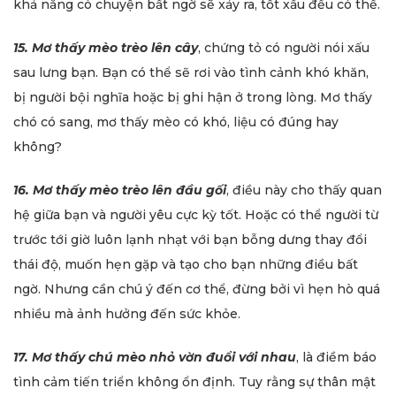
khả năng có chuyện bất ngờ sẽ xảy ra, tốt xấu đều có thể.
15. Mơ thấy mèo trèo lên cây
, chứng tỏ có người nói xấu
sau lưng bạn. Bạn có thể sẽ rơi vào tình cảnh khó khăn,
bị người bội nghĩa hoặc bị ghi hận ở trong lòng. Mơ thấy
chó có sang, mơ thấy mèo có khó, liệu có đúng hay
không?
16. Mơ thấy mèo trèo lên đầu gối
, điều này cho thấy quan
hệ giữa bạn và người yêu cực kỳ tốt. Hoặc có thể người từ
trước tới giờ luôn lạnh nhạt với bạn bỗng dưng thay đổi
thái độ, muốn hẹn gặp và tạo cho bạn những điều bất
ngờ. Nhưng cần chú ý đến cơ thể, đừng bởi vì hẹn hò quá
nhiều mà ảnh hưởng đến sức khỏe.
17. Mơ thấy chú mèo nhỏ vờn đuổi với nhau
, là điềm báo
tình cảm tiến triển không ổn định. Tuy rằng sự thân mật