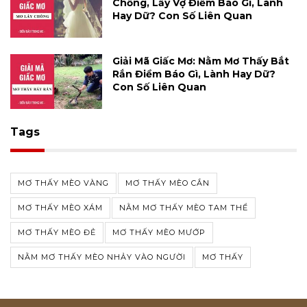
Chồng, Lấy Vợ Điềm Báo Gì, Lành
Hay Dữ? Con Số Liên Quan
Giải Mã Giấc Mơ: Nằm Mơ Thấy Bắt
Rắn Điềm Báo Gì, Lành Hay Dữ?
Con Số Liên Quan
Tags
MƠ THẤY MÈO VÀNG
MƠ THẤY MÈO CẮN
MƠ THẤY MÈO XÁM
NẰM MƠ THẤY MÈO TAM THỂ
MƠ THẤY MÈO ĐẺ
MƠ THẤY MÈO MƯỚP
NẰM MƠ THẤY MÈO NHẢY VÀO NGƯỜI
MƠ THẤY