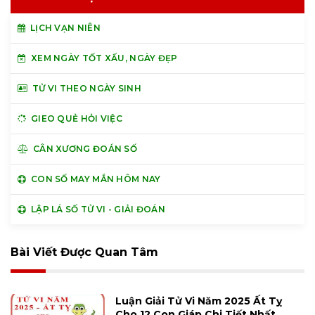
LỊCH VẠN NIÊN
XEM NGÀY TỐT XẤU, NGÀY ĐẸP
TỬ VI THEO NGÀY SINH
GIEO QUẺ HỎI VIỆC
CÂN XƯƠNG ĐOÁN SỐ
CON SỐ MAY MẮN HÔM NAY
LẬP LÁ SỐ TỬ VI - GIẢI ĐOÁN
Bài Viết Được Quan Tâm
Luận Giải Tử Vi Năm 2025 Ất Tỵ
Cho 12 Con Giáp Chi Tiết Nhất