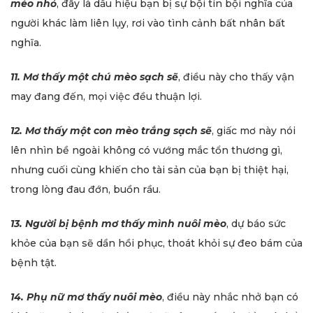
mèo nhỏ
, đây là dấu hiệu bạn bị sự bội tín bội nghĩa của
người khác làm liên lụy, rơi vào tình cảnh bất nhân bất
nghĩa.
11. Mơ thấy một chú mèo sạch sẽ
, điều này cho thấy vận
may đang đến, mọi việc đều thuận lợi.
12. Mơ thấy một con mèo trắng sạch sẽ
, giấc mơ này nói
lên nhìn bề ngoài không có vướng mắc tổn thương gì,
nhưng cuối cùng khiến cho tài sản của bạn bị thiệt hại,
trong lòng đau đớn, buồn rầu.
13. Người bị bệnh mơ thấy mình nuôi mèo
, dự báo sức
khỏe của bạn sẽ dần hồi phục, thoát khỏi sự đeo bám của
bệnh tật.
14. Phụ nữ mơ thấy nuôi mèo
, điều này nhắc nhở bạn có