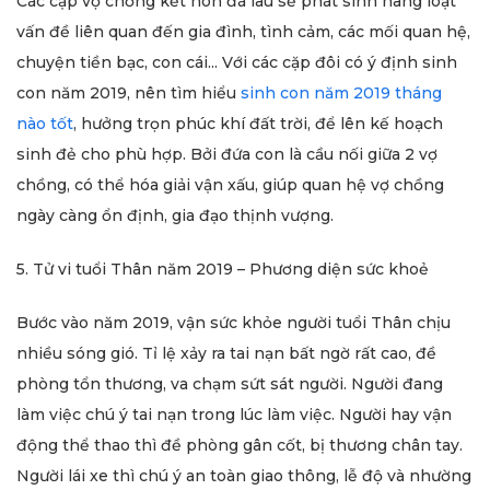
Các cặp vợ chồng kết hôn đã lâu sẽ phát sinh hàng loạt
vấn đề liên quan đến gia đình, tình cảm, các mối quan hệ,
chuyện tiền bạc, con cái... Với các cặp đôi có ý định sinh
con năm 2019, nên tìm hiểu
sinh con năm 2019 tháng
nào tốt
, hưởng trọn phúc khí đất trời, để lên kế hoạch
sinh đẻ cho phù hợp. Bởi đứa con là cầu nối giữa 2 vợ
chồng, có thể hóa giải vận xấu, giúp quan hệ vợ chồng
ngày càng ổn định, gia đạo thịnh vượng.
5. Tử vi tuổi Thân năm 2019 – Phương diện sức khoẻ
Bước vào năm 2019, vận sức khỏe người tuổi Thân chịu
nhiều sóng gió. Tỉ lệ xảy ra tai nạn bất ngờ rất cao, đề
phòng tổn thương, va chạm sứt sát người. Người đang
làm việc chú ý tai nạn trong lúc làm việc. Người hay vận
động thể thao thì đề phòng gân cốt, bị thương chân tay.
Người lái xe thì chú ý an toàn giao thông, lễ độ và nhường