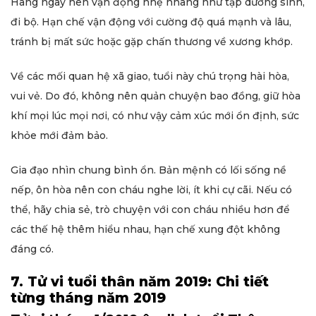
Hàng ngày nên vận động nhẹ nhàng như tập dưỡng sinh,
đi bộ. Hạn chế vận động với cường độ quá mạnh và lâu,
tránh bị mất sức hoặc gặp chấn thương về xương khớp.
Về các mối quan hệ xã giao, tuổi này chú trọng hài hòa,
vui vẻ. Do đó, không nên quản chuyện bao đồng, giữ hòa
khí mọi lúc mọi nơi, có như vậy cảm xúc mới ổn định, sức
khỏe mới đảm bảo.
Gia đạo nhìn chung bình ổn. Bản mệnh có lối sống nề
nếp, ôn hòa nên con cháu nghe lời, ít khi cự cãi. Nếu có
thể, hãy chia sẻ, trò chuyện với con cháu nhiều hơn để
các thế hệ thêm hiểu nhau, hạn chế xung đột không
đáng có.
7. Tử vi tuổi thân năm 2019: Chi tiết
từng tháng năm 2019