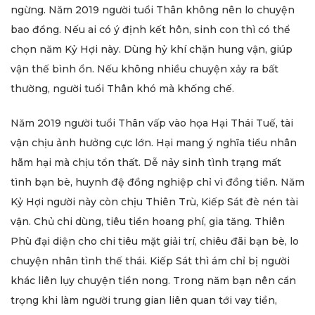
ngừng. Năm 2019 người tuổi Thân không nên lo chuyện
bao đồng. Nếu ai có ý định kết hôn, sinh con thì có thể
chọn năm Kỷ Hợi này. Dùng hỷ khí chặn hung vận, giúp
vận thế bình ổn. Nếu không nhiều chuyện xảy ra bất
thường, người tuổi Thân khó mà khống chế.
Năm 2019 người tuổi Thân vấp vào họa Hại Thái Tuế, tài
vận chịu ảnh hưởng cực lớn. Hại mang ý nghĩa tiểu nhân
hãm hại mà chịu tổn thất. Dễ nảy sinh tình trạng mất
tình bạn bè, huynh đệ đồng nghiệp chỉ vì đồng tiền. Năm
Kỷ Hợi người này còn chịu Thiên Trù, Kiếp Sát đè nén tài
vận. Chủ chi dùng, tiêu tiền hoang phí, gia tăng. Thiên
Phù đại diện cho chi tiêu mặt giải trí, chiêu đãi bạn bè, lo
chuyện nhân tình thế thái. Kiếp Sát thì ám chỉ bị người
khác liên lụy chuyện tiền nong. Trong năm bạn nên cẩn
trọng khi làm người trung gian liên quan tới vay tiền,