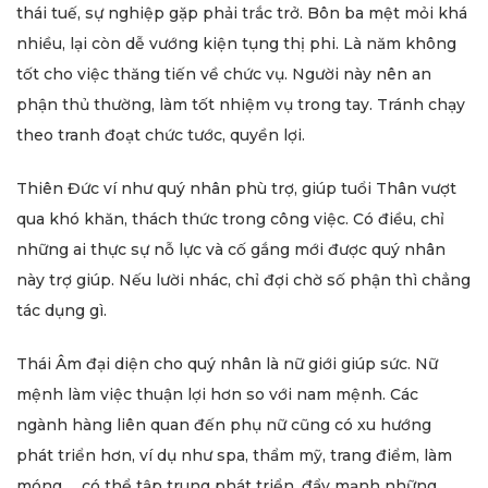
thái tuế, sự nghiệp gặp phải trắc trở. Bôn ba mệt mỏi khá
nhiều, lại còn dễ vướng kiện tụng thị phi. Là năm không
tốt cho việc thăng tiến về chức vụ. Người này nên an
phận thủ thường, làm tốt nhiệm vụ trong tay. Tránh chạy
theo tranh đoạt chức tước, quyền lợi.
Thiên Đức ví như quý nhân phù trợ, giúp tuổi Thân vượt
qua khó khăn, thách thức trong công việc. Có điều, chỉ
những ai thực sự nỗ lực và cố gắng mới được quý nhân
này trợ giúp. Nếu lười nhác, chỉ đợi chờ số phận thì chẳng
tác dụng gì.
Thái Âm đại diện cho quý nhân là nữ giới giúp sức. Nữ
mệnh làm việc thuận lợi hơn so với nam mệnh. Các
ngành hàng liên quan đến phụ nữ cũng có xu hướng
phát triển hơn, ví dụ như spa, thẩm mỹ, trang điểm, làm
móng…, có thể tập trung phát triển, đẩy mạnh những