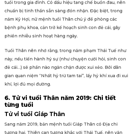
tuổi trong gia đình. Có dấu hiệu tang chế buồn đau, nên
chuẩn bị tinh thần sẵn sàng đón nhận. Đặc biệt, trong
năm Kỷ Hợi, nữ mệnh tuổi Thân chú ý đề phòng các
bệnh phụ khoa, cản trở kế hoạch sinh con đẻ cái, gây
phiền nhiễu sinh hoạt hàng ngày.
Tuổi Thân nên nhớ rằng, trong năm phạm Thái Tuế như
này, nếu tiến hành hỷ sự (như chuyện cưới hỏi, sinh con
đẻ cái…) sẽ phần nào ngăn chặn được xui xẻo. Bởi dân
gian quan niệm “Nhất hỷ trừ tam tai”, lấy hỷ khí xua đi xui
khí, lợi đủ mọi đường.
6. Tử vi tuổi Thân năm 2019: Chi tiết
từng tuổi
Tử vi tuổi Giáp Thân
Sang năm 2019, bản mệnh tuổi Giáp Thân có Địa chi
tương hại, Thiên can tương khắc với Thái Tuế, nên vận