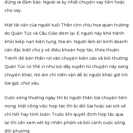
đứng ra đảm bảo. Ngoài ra kỵ nhất chuyện vay tiền hoặc
cho vay.
Mặt tài vận của người tuổi Thân còn chịu họa quan trường
do Quán Túc và Câu Giảo đem lại. E người này khó tránh
khỏi kiếp nạn kiện tụng, tòa án. Người làm ăn kinh doanh
cần đặc biệt chú ý về điều khoản hợp tác, thỏa thuận.
Tránh để bản thân rơi vào chuyện kiện cáo và bồi thường.
Quán Túc có thể ví như sợi dây xuyên từ chuyện này sang
chuyện khác. Nó ám chỉ niên vận dễ bị người khác giở trò
lừa gạt, chơi xấu.
Cuộc sống thường ngày thì bị người thân lừa chuyện tiền
nong. Mặt công việc hợp tác thì bị dối lừa hoặc sai sót về
chi tiết hay tính toán. Trước khi quyết định hợp tác qua
lại thì cần xem xét kỹ nhân phẩm và bối cảnh cuộc sống
đối phương.