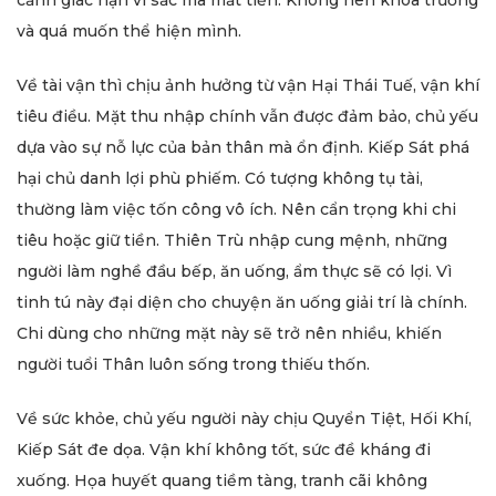
và quá muốn thể hiện mình.
Về tài vận thì chịu ảnh hưởng từ vận Hại Thái Tuế, vận khí
tiêu điều. Mặt thu nhập chính vẫn được đảm bảo, chủ yếu
dựa vào sự nỗ lực của bản thân mà ổn định. Kiếp Sát phá
hại chủ danh lợi phù phiếm. Có tượng không tụ tài,
thường làm việc tốn công vô ích. Nên cẩn trọng khi chi
tiêu hoặc giữ tiền. Thiên Trù nhập cung mệnh, những
người làm nghề đầu bếp, ăn uống, ẩm thực sẽ có lợi. Vì
tinh tú này đại diện cho chuyện ăn uống giải trí là chính.
Chi dùng cho những mặt này sẽ trở nên nhiều, khiến
người tuổi Thân luôn sống trong thiếu thốn.
Về sức khỏe, chủ yếu người này chịu Quyển Tiệt, Hối Khí,
Kiếp Sát đe dọa. Vận khí không tốt, sức đề kháng đi
xuống. Họa huyết quang tiềm tàng, tranh cãi không