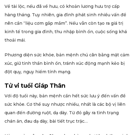
Về tài lộc, nếu đã về hưu, có khoản lương hưu trợ cấp
hàng tháng. Tuy nhiên, gia đình phát sinh nhiều vấn đề
nên cần “liệu cơm gắp mắm”. Nếu vẫn còn tạo ra giá trị
kinh tế trong gia đình, thu nhập bình ổn, cuộc sống khá
thoải mái.
Phương diện sức khỏe, bản mệnh chú cân bằng mặt cảm
xúc, giữ tinh thần bình ổn, tránh xúc động mạnh kẻo bị
đột quỵ, nguy hiểm tính mạng.
Tử vi tuổi Giáp Thân
Với độ tuổi này, bản mệnh cần hết sức lưu ý đến vấn đề
sức khỏe. Cơ thể suy nhược nhiều, nhất là các bộ vị liên
quan đến đường ruột, dạ dày. Từ đó gây ra tình trạng
chán ăn, đau dạ dày, bài tiết trục trặc…