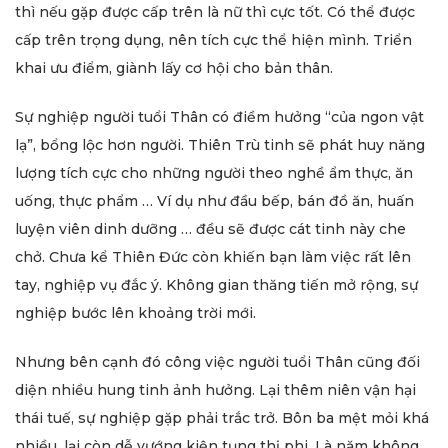
thì nếu gặp được cấp trên là nữ thì cực tốt. Có thể được
cấp trên trọng dụng, nên tích cực thể hiện mình. Triển
khai ưu điểm, giành lấy cơ hội cho bản thân.
Sự nghiệp người tuổi Thân có điềm hưởng “của ngon vật
lạ”, bổng lộc hơn người. Thiên Trù tinh sẽ phát huy năng
lượng tích cực cho những người theo nghề ẩm thực, ăn
uống, thực phẩm … Ví dụ như đầu bếp, bán đồ ăn, huấn
luyện viên dinh dưỡng … đều sẽ được cát tinh này che
chở. Chưa kể Thiên Đức còn khiến bạn làm việc rất lên
tay, nghiệp vụ đắc ý. Không gian thăng tiến mở rộng, sự
nghiệp bước lên khoảng trời mới.
Nhưng bên cạnh đó công việc người tuổi Thân cũng đối
diện nhiều hung tinh ảnh hưởng. Lại thêm niên vận hại
thái tuế, sự nghiệp gặp phải trắc trở. Bôn ba mệt mỏi khá
nhiều, lại còn dễ vướng kiện tụng thị phi. Là năm không