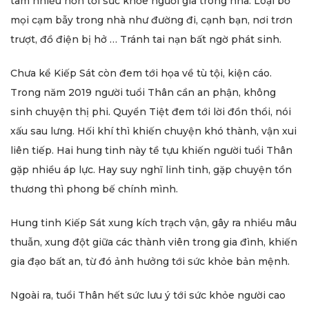
tâm nhiều hơn tới sức khỏe người già trong nhà. Loại bỏ
mọi cạm bẫy trong nhà như đường đi, cạnh bạn, nơi trơn
trượt, đồ điện bị hở … Tránh tai nạn bất ngờ phát sinh.
Chưa kể Kiếp Sát còn đem tới họa về tù tội, kiện cáo.
Trong năm 2019 người tuổi Thân cần an phận, không
sinh chuyện thị phi. Quyển Tiệt đem tới lời đồn thổi, nói
xấu sau lưng. Hối khí thì khiến chuyện khó thành, vận xui
liên tiếp. Hai hung tinh này tề tựu khiến người tuổi Thân
gặp nhiều áp lực. Hay suy nghĩ linh tinh, gặp chuyện tổn
thương thì phong bế chính mình.
Hung tinh Kiếp Sát xung kích trạch vận, gây ra nhiều mâu
thuẫn, xung đột giữa các thành viên trong gia đình, khiến
gia đạo bất an, từ đó ảnh hưởng tới sức khỏe bản mệnh.
Ngoài ra, tuổi Thân hết sức lưu ý tới sức khỏe người cao