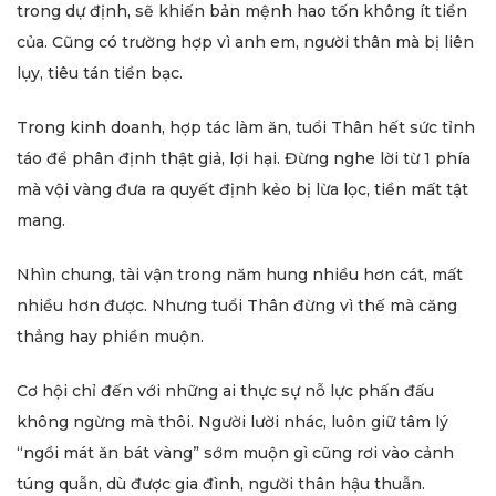
trong dự định, sẽ khiến bản mệnh hao tốn không ít tiền
của. Cũng có trường hợp vì anh em, người thân mà bị liên
lụy, tiêu tán tiền bạc.
Trong kinh doanh, hợp tác làm ăn, tuổi Thân hết sức tỉnh
táo để phân định thật giả, lợi hại. Đừng nghe lời từ 1 phía
mà vội vàng đưa ra quyết định kẻo bị lừa lọc, tiền mất tật
mang.
Nhìn chung, tài vận trong năm hung nhiều hơn cát, mất
nhiều hơn được. Nhưng tuổi Thân đừng vì thế mà căng
thẳng hay phiền muộn.
Cơ hội chỉ đến với những ai thực sự nỗ lực phấn đấu
không ngừng mà thôi. Người lười nhác, luôn giữ tâm lý
“ngồi mát ăn bát vàng” sớm muộn gì cũng rơi vào cảnh
túng quẫn, dù được gia đình, người thân hậu thuẫn.