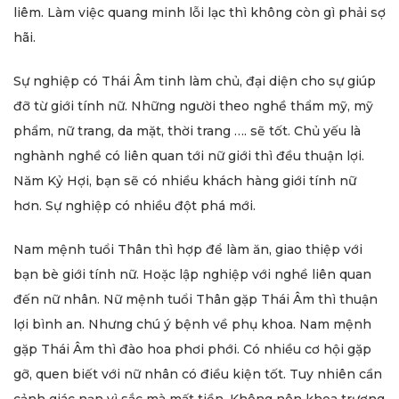
liêm. Làm việc quang minh lỗi lạc thì không còn gì phải sợ
hãi.
Sự nghiệp có Thái Âm tinh làm chủ, đại diện cho sự giúp
đỡ từ giới tính nữ. Những người theo nghề thẩm mỹ, mỹ
phẩm, nữ trang, da mặt, thời trang …. sẽ tốt. Chủ yếu là
nghành nghề có liên quan tới nữ giới thì đều thuận lợi.
Năm Kỷ Hợi, bạn sẽ có nhiều khách hàng giới tính nữ
hơn. Sự nghiệp có nhiều đột phá mới.
Nam mệnh tuổi Thân thì hợp để làm ăn, giao thiệp với
bạn bè giới tính nữ. Hoặc lập nghiệp với nghề liên quan
đến nữ nhân. Nữ mệnh tuổi Thân gặp Thái Âm thì thuận
lợi bình an. Nhưng chú ý bệnh về phụ khoa. Nam mệnh
gặp Thái Âm thì đào hoa phơi phới. Có nhiều cơ hội gặp
gỡ, quen biết với nữ nhân có điều kiện tốt. Tuy nhiên cần
cảnh giác nạn vì sắc mà mất tiền. Không nên khoa trương