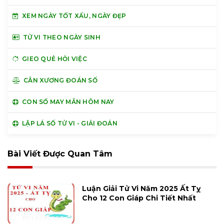
XEM NGÀY TỐT XẤU, NGÀY ĐẸP
TỬ VI THEO NGÀY SINH
GIEO QUẺ HỎI VIỆC
CÂN XƯƠNG ĐOÁN SỐ
CON SỐ MAY MẮN HÔM NAY
LẬP LÁ SỐ TỬ VI - GIẢI ĐOÁN
Bài Viết Được Quan Tâm
Luận Giải Tử Vi Năm 2025 Ất Tỵ
Cho 12 Con Giáp Chi Tiết Nhất