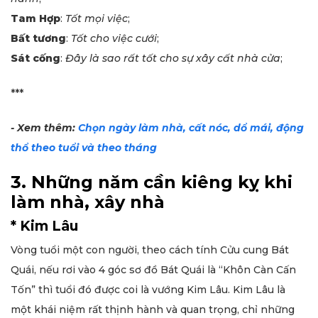
Tam Hợp
:
Tốt mọi việc
;
Bất tương
:
Tốt cho việc cưới
;
Sát cống
:
Đây là sao rất tốt cho sự xây cất nhà cửa
;
***
- Xem thêm:
Chọn ngày làm nhà, cất nóc, dổ mái, động
thổ theo tuổi và theo tháng
3. Những năm cần kiêng kỵ khi
làm nhà, xây nhà
* Kim Lâu
Vòng tuổi một con người, theo cách tính Cửu cung Bát
Quái, nếu rơi vào 4 góc sơ đồ Bát Quái là “Khôn Càn Cấn
Tốn” thì tuổi đó được coi là vướng Kim Lâu. Kim Lâu là
một khái niệm rất thịnh hành và quan trọng, chỉ những