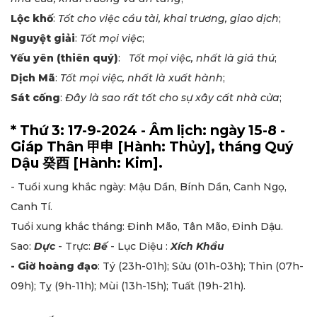
Lộc khố
:
Tốt cho việc cầu tài, khai trương, giao dịch
;
Nguyệt giải
:
Tốt mọi việc
;
Yếu yên (thiên quý)
:
Tốt mọi việc, nhất là giá thú
;
Dịch Mã
:
Tốt mọi việc, nhất là xuất hành
;
Sát cống
:
Đây là sao rất tốt cho sự xây cất nhà cửa
;
* Thứ 3: 17-9-2024 - Âm lịch: ngày 15-8 -
Giáp Thân 甲申 [Hành: Thủy], tháng Quý
Dậu 癸酉 [Hành: Kim].
- Tuổi xung khắc ngày: Mậu Dần, Bính Dần, Canh Ngọ,
Canh Tí.
Tuổi xung khắc tháng: Đinh Mão, Tân Mão, Đinh Dậu.
Sao:
Dực
- Trực:
Bế
- Lục Diệu :
Xích Khẩu
- Giờ hoàng đạo
: Tý (23h-01h); Sửu (01h-03h); Thìn (07h-
09h); Tỵ (9h-11h); Mùi (13h-15h); Tuất (19h-21h).