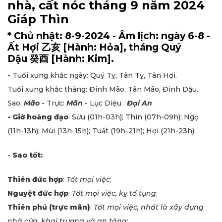
nhà, cất nóc tháng 9 năm 2024
Giáp Thìn
* Chủ nhật: 8-9-2024 - Âm lịch: ngày 6-8 -
Ất Hợi 乙亥 [Hành: Hỏa], tháng Quý
Dậu 癸酉 [Hành: Kim].
- Tuổi xung khắc ngày: Quý Tỵ, Tân Tỵ, Tân Hợi.
Tuổi xung khắc tháng: Đinh Mão, Tân Mão, Đinh Dậu.
Sao:
Mão
- Trực:
Mãn
- Lục Diệu :
Đại An
- Giờ hoàng đạo
: Sửu (01h-03h); Thìn (07h-09h); Ngọ
(11h-13h); Mùi (13h-15h); Tuất (19h-21h); Hợi (21h-23h).
-
Sao tốt:
Thiên đức hợp
:
Tốt mọi việc
;
Nguyệt đức hợp
:
Tốt mọi việc, kỵ tố tụng
;
Thiên phú (trực mãn)
:
Tốt mọi việc, nhất là xây dựng
nhà cửa, khai trương và an táng
;