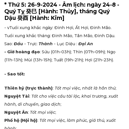
* Thứ 5: 26-9-2024 - Âm lịch: ngày 24-8 -
Quý Tỵ 癸巳 [Hành: Thủy], tháng Quý
Dậu 癸酉 [Hành: Kim]
- vTuổi xung khắc ngày: Đinh Hợi, Ất Hợi, Đinh Mão.
Tuổi xung khắc tháng: Đinh Mão, Tân Mão, Đinh Dậu.
Sao:
Đẩu
- Trực:
Thành
- Lục Diệu :
Đại An
- Giờ hoàng đạo
: Sửu (01h-03h); Thìn (07h-09h); Ngọ
(11h-13h); Mùi (13h-15h); Tuất (19h-21h); Hợi (21h-23h).
- Sao tốt:
Thiên hỷ (trực thành)
:
Tốt mọi việc, nhất là hôn thú
;
Nguyệt Tài
:
Tốt cho việc cầu tài lộc, khai trương, xuất
hành, di chuyển, giao dịch
;
Nguyệt Ân
:
Tốt mọi việc
;
Phổ hộ (Hội hộ)
:
Tốt mọi việc, làm phúc, giá thú, xuất
hành
;