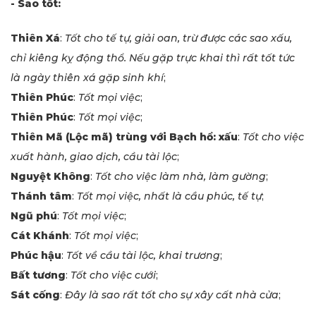
- Sao tốt:
Thiên Xá
:
Tốt cho tế tự, giải oan, trừ được các sao xấu,
chỉ kiêng kỵ động thổ. Nếu gặp trực khai thì rất tốt tức
là ngày thiên xá gặp sinh khí
;
Thiên Phúc
:
Tốt mọi việc
;
Thiên Phúc
:
Tốt mọi việc
;
Thiên Mã (Lộc mã) trùng với Bạch hổ: xấu
:
Tốt cho việc
xuất hành, giao dịch, cầu tài lộc
;
Nguyệt Không
:
Tốt cho việc làm nhà, làm gường
;
Thánh tâm
:
Tốt mọi việc, nhất là cầu phúc, tế tự
;
Ngũ phú
:
Tốt mọi việc
;
Cát Khánh
:
Tốt mọi việc
;
Phúc hậu
:
Tốt về cầu tài lộc, khai trương
;
Bất tương
:
Tốt cho việc cưới
;
Sát cống
:
Đây là sao rất tốt cho sự xây cất nhà cửa
;