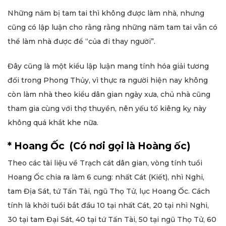
Những năm bị tam tai thì không được làm nhà, nhưng
cũng có lập luận cho rằng rằng những năm tam tai vẫn có
thể làm nhà được để “của đi thay người”.
Đây cũng là một kiểu lập luận mang tính hóa giải tương
đối trong Phong Thủy, vì thực ra người hiện nay không
còn làm nhà theo kiểu dân gian ngày xưa, chủ nhà cũng
tham gia cùng với thợ thuyền, nên yếu tố kiêng kỵ này
không quá khắt khe nữa.
* Hoang Ốc (Có nơi gọi là Hoàng ốc)
Theo các tài liệu về Trạch cát dân gian, vòng tính tuổi
Hoang Ốc chia ra làm 6 cung: nhất Cát (Kiết), nhì Nghi,
tam Địa Sát, tứ Tấn Tài, ngũ Thọ Tử, lục Hoang Ốc. Cách
tính là khởi tuổi bắt đầu 10 tại nhất Cát, 20 tại nhì Nghi,
30 tại tam Đại Sát, 40 tại tứ Tấn Tài, 50 tại ngũ Thọ Tử, 60