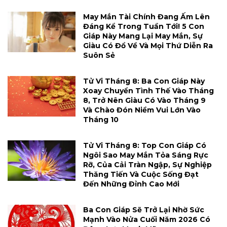
May Mắn Tài Chính Đang Ấm Lên
Đáng Kể Trong Tuần Tới! 5 Con
Giáp Này Mang Lại May Mắn, Sự
Giàu Có Đổ Về Và Mọi Thứ Diễn Ra
Suôn Sẻ
Tử Vi Tháng 8: Ba Con Giáp Này
Xoay Chuyển Tình Thế Vào Tháng
8, Trở Nên Giàu Có Vào Tháng 9
Và Chào Đón Niềm Vui Lớn Vào
Tháng 10
Tử Vi Tháng 8: Top Con Giáp Có
Ngôi Sao May Mắn Tỏa Sáng Rực
Rỡ, Của Cải Tràn Ngập, Sự Nghiệp
Thăng Tiến Và Cuộc Sống Đạt
Đến Những Đỉnh Cao Mới
Ba Con Giáp Sẽ Trở Lại Nhờ Sức
Mạnh Vào Nửa Cuối Năm 2026 Có