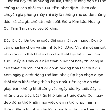
Được cái này thì lại vướng cái kia, trong trường hợp cụ thể
chúng ta cần phải có sự ưu tiên nhất định. Theo các
chuyên gia phong thủy thì đây là những thự ưu tiên hàng
đầu mà các gia chủ cần nắm bắt. Đó là Kim Lâu, Hoang
Ốc, Tam Tai và các yếu tố khác.
Đây là việc lớn trong cuộc đời của mỗi con người. Do nó
cần phải lựa chọn và cân nhắc kỹ lưỡng. Vì chỉ một sai xót
nhỏ cũng có thể khiến chủ nhà thiệt hại tiền của, công
sức,… bấy lâu nay của bản thân. Việc coi ngày thi công là
cần thiết chứ chỉ coi tuổi, chọn hướng nhà thì chưa đủ.
Xem ngày giờ tốt động thổ làm nhà giúp bạn chọn được
thời điểm khởi công thích hợp nhất. Bên cạnh đó còn
giúp bạn không khởi công vào ngày xấu, kỵ tuổi. Gây ra
những trục trặc, bất trắc khó lường trước được. Coi ngày
đẹp động thổ khiến mọi việc diễn ra trôi chảy, hanh
thông. Đem tới nhiều tài lộc, phúc khí cho mọi thành viên